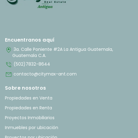
Encuentranos aquí
home_pin
3a. Calle Poniente #2A La Antigua Guatemala,
Guatemala C.A.
phone_in_talk
(502)7832-8644
mail
contacto@citymax-ant.com
Sobre nosotros
Propiedades en Venta
Propiedades en Renta
Proyectos Inmobiliarios
Inmuebles por ubicación
Proyectos por ubicación