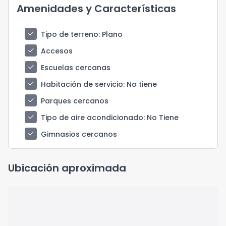
Amenidades y Características
check
Tipo de terreno
: Plano
check
Accesos
check
Escuelas cercanas
check
Habitación de servicio
: No tiene
check
Parques cercanos
check
Tipo de aire acondicionado
: No Tiene
check
Gimnasios cercanos
Ubicación aproximada