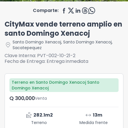
Comparte:
CityMax vende terreno amplio en
santo Domingo Xenacoj
Santo Domingo Xenacoj
,
Santo Domingo Xenacoj
,
location_on
Sacatepequez
Clave Interna:
PVT-002-10-21-2
Fecha de Entrega:
Entrega inmediata
Terreno en Santo Domingo Xenacoj Santo
Domingo Xenacoj
Q	300,000
Venta
landslide
arrow_range
282.1
m2
13
m
Terreno
Medida frente