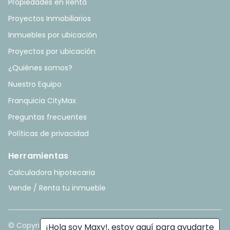
Propiedades en Renta
Proyectos Inmobiliarios
Inmuebles por ubicación
Proyectos por ubicación
¿Quiénes somos?
Nuestro Equipo
Franquicia CityMax
Preguntas frecuentes
Políticas de privacidad
Herramientas
Calculadora hipotecaria
Vende / Renta tu inmueble
© Copyright
2026
. All rights reserved. - Hecho con ❤️ por
¡Hola soy Maxy!, estoy aquí para ayudarte