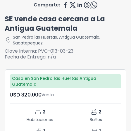
Comparte:
SE vende casa cercana a La
Antigua Guatemala
San Pedro las Huertas
,
Antigua Guatemala
,
location_on
Sacatepequez
Clave Interna:
PVC-013-03-23
Fecha de Entrega:
n/a
Casa en San Pedro las Huertas Antigua
Guatemala
USD	320,000
Venta
bed
bathtub
2
2
Habitaciones
Baños
faucet
directions_car
1
1