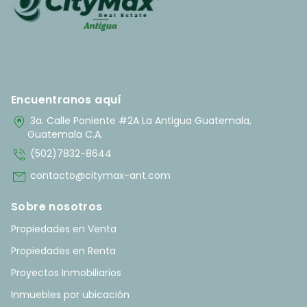
Encuentranos aquí
home_pin
3a. Calle Poniente #2A La Antigua Guatemala,
Guatemala C.A.
phone_in_talk
(502)7832-8644
mail
contacto@citymax-ant.com
Sobre nosotros
Propiedades en Venta
Propiedades en Renta
Proyectos Inmobiliarios
Inmuebles por ubicación