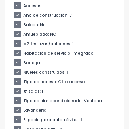
check
Accesos
check
Año de construcción
: 7
check
Balcon
: No
check
Amueblado
: NO
check
M2 terrazas/balcones
: 1
check
Habitación de servicio
: Integrado
check
Bodega
check
Niveles construidos
: 1
check
Tipo de acceso
: Otro acceso
check
# salas
: 1
check
Tipo de aire acondicionado
: Ventana
check
Lavanderia
check
Espacio para automóviles
: 1