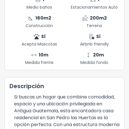
Medio baños
Estacionamientos Auto
square_foot
landslide
160
m2
200
m2
Construcción
Terreno
pets
short_stay
Sí
Sí
Acepta Mascotas
Airbnb friendly
arrow_range
height
10
m
20
m
Medida frente
Medida fondo
Descripción
Si buscas un hogar que combine comodidad,
espacio y una ubicación privilegiada en
Antigua Guatemala, esta encantadora casa
residencial en San Pedro las Huertas es la
opción perfecta. Con una estructura moderna