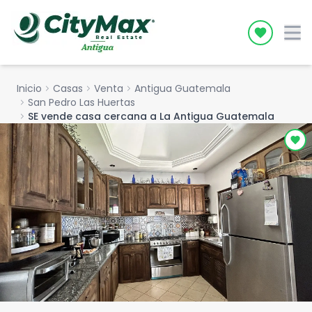
Icon desc
Inicio
chevron_right
Casas
chevron_right
Venta
chevron_right
Antigua Guatemala
chevron_right
San Pedro Las Huertas
chevron_right
SE vende casa cercana a La Antigua Guatemala