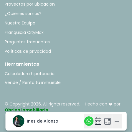
Proyectos por ubicación
¿Quiénes somos?
Nuestro Equipo
Franquicia CityMax
Preguntas frecuentes
Políticas de privacidad
Herramientas
Calculadora hipotecaria
Vende / Renta tu inmueble
© Copyright
2026
. All rights reserved. - Hecho con ❤️ por
Obrien Inmobiliario
.
calendar_month
calendar_month
calculate
calculate
add
add
Ines de Alonzo
Ines de Alonzo