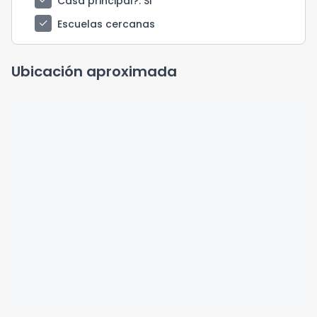
check
Casa principal?
: SI
check
Escuelas cercanas
Ubicación aproximada