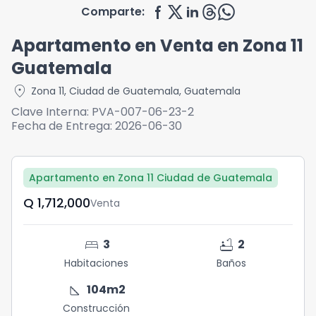
Comparte:
Apartamento en Venta en Zona 11
Guatemala
location_on
Zona 11
,
Ciudad de Guatemala
,
Guatemala
Clave Interna:
PVA-007-06-23-2
Fecha de Entrega:
2026-06-30
Apartamento en Zona 11 Ciudad de Guatemala
Q	1,712,000
Venta
bed
bathtub
3
2
Habitaciones
Baños
square_foot
104
m2
Construcción