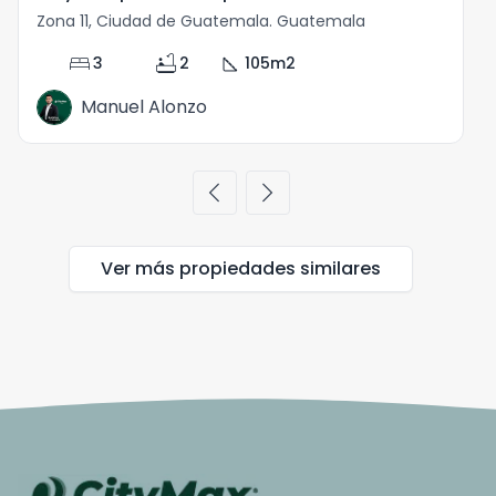
Zona 11, Ciudad de Guatemala. Guatemala
Z
bed
bathtub
square_foot
3
2
105
m2
Manuel Alonzo
chevron_left
chevron_right
Ver más propiedades
similares