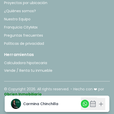
Proyectos por ubicación
¿Quiénes somos?
Nuestro Equipo
Franquicia CityMax
Preguntas frecuentes
Políticas de privacidad
Herramientas
Calculadora hipotecaria
Vende / Renta tu inmueble
© Copyright
2026
. All rights reserved. - Hecho con ❤️ por
Obrien Inmobiliario
.
calendar_month
calendar_month
add
add
Carmina Chinchilla
Carmina Chinchilla