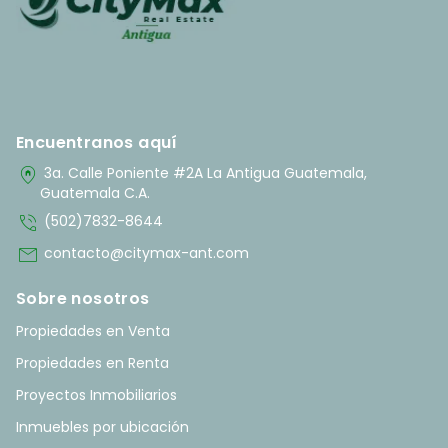
Encuentranos aquí
home_pin
3a. Calle Poniente #2A La Antigua Guatemala,
Guatemala C.A.
phone_in_talk
(502)7832-8644
mail
contacto@citymax-ant.com
Sobre nosotros
Propiedades en Venta
Propiedades en Renta
Proyectos Inmobiliarios
Inmuebles por ubicación