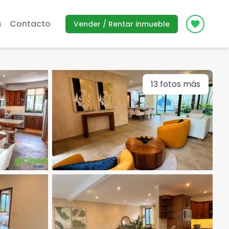
s
Contacto
Vender / Rentar inmueble
Icon des
13
fotos más