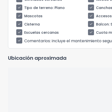
check
check
Tipo de terreno
: Plano
Canchas
check
check
Mascotas
Accesos
check
check
Cisterna
Balcon
: 
check
check
Escuelas cercanas
Cuota m
Comentarios
: incluye el mantenimiento segu
check
Ubicación aproximada