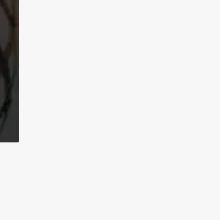
asa en Condominio
esidencial