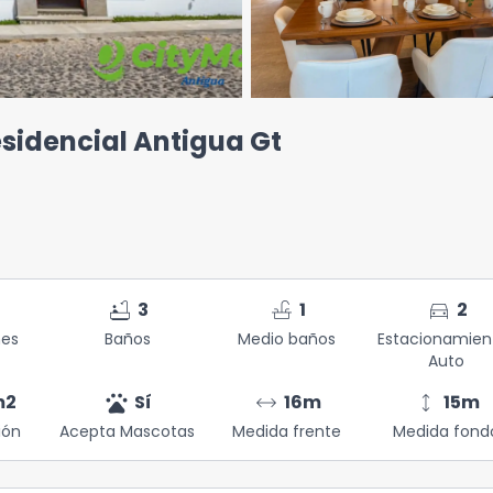
esidencial Antigua Gt
bathtub
faucet
directions_car
3
1
2
nes
Baños
Medio baños
Estacionamien
Auto
pets
arrow_range
height
m2
Sí
16
m
15
m
ión
Acepta Mascotas
Medida frente
Medida fond