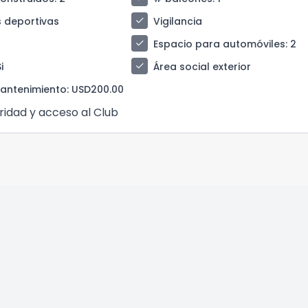
check
 deportivas
Vigilancia
check
Espacio para automóviles
: 2
check
Si
Área social exterior
antenimiento
: USD200.00
ridad y acceso al Club