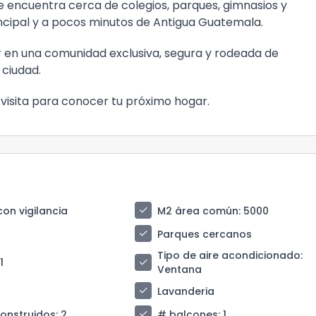
e encuentra cerca de colegios, parques, gimnasios y
ncipal y a pocos minutos de
Antigua Guatemala
.
ir en una comunidad exclusiva, segura y rodeada de
 ciudad.
isita para conocer tu próximo hogar.
check
con vigilancia
M2 área común
: 5000
check
Parques cercanos
Tipo de aire acondicionado
:
check
 1
Ventana
check
Lavanderia
check
construidos
: 2
# balcones
: 1