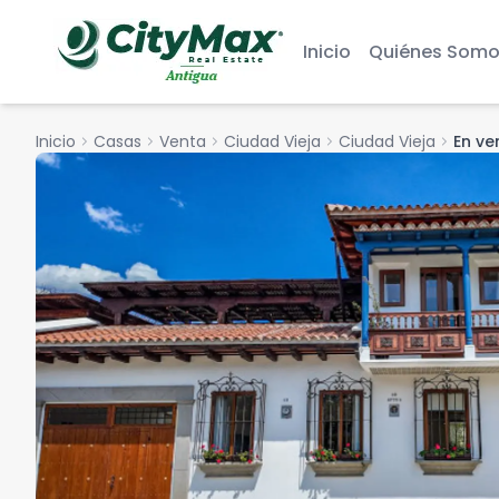
Inicio
Quiénes Somo
Inicio
chevron_right
Casas
chevron_right
Venta
chevron_right
Ciudad Vieja
chevron_right
Ciudad Vieja
chevron_right
En ve