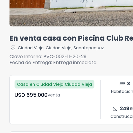
En venta casa con Piscina Club R
location_on
Ciudad Vieja
,
Ciudad Vieja
,
Sacatepequez
Clave Interna:
PVC-002-11-20-29
Fecha de Entrega:
Entrega inmediata
bed
3
Casa en Ciudad Vieja Ciudad Vieja
Habitacio
USD	695,000
Venta
square_foot
249
Construcc