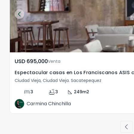
USD	695,000
Venta
Espectacular casas en Los Franciscanos ASIS 
Ciudad Vieja, Ciudad Vieja. Sacatepequez
bed
bathtub
square_foot
3
3
249
m2
Carmina Chinchilla
chevron_left