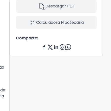
file_save
Descargar PDF
calculate
Calculadora Hipotecaria
Comparte:
ada
 de
cia