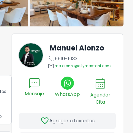
Manuel Alonzo
call
5510-5133
email
ma.alonzo@citymax-ant.com
sms
calendar_month
tos
Mensaje
WhatsApp
Agendar
Cita
o
favorite
Agregar a favoritos