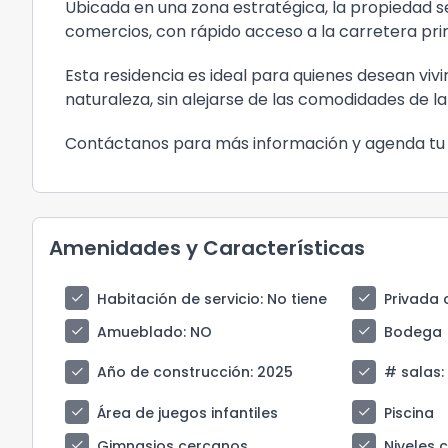
Ubicada en una zona estratégica, la propiedad s
comercios, con rápido acceso a la carretera pri
Esta residencia es ideal para quienes desean viv
naturaleza, sin alejarse de las comodidades de la
Contáctanos para más información y agenda tu v
Amenidades y Características
check
check
Habitación de servicio
: No tiene
Privada 
check
check
Amueblado
: NO
Bodega
check
check
Año de construcción
: 2025
# salas
:
check
check
Área de juegos infantiles
Piscina
check
check
Gimnasios cercanos
Niveles 