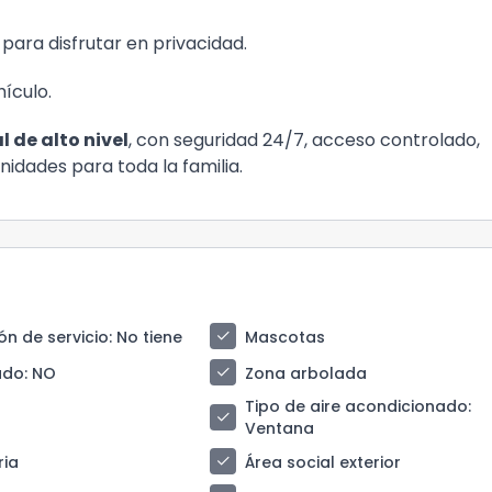
 para disfrutar en privacidad.
ículo.
l de alto nivel
, con seguridad 24/7, acceso controlado,
idades para toda la familia.
check
ón de servicio
: No tiene
Mascotas
check
ado
: NO
Zona arbolada
Tipo de aire acondicionado
:
check
Ventana
check
ria
Área social exterior