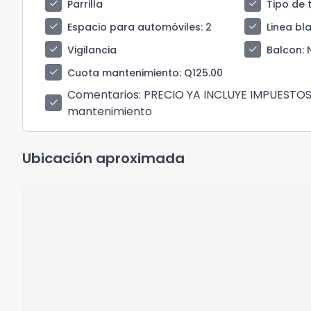
check
check
Parrilla
Tipo de 
check
check
Espacio para automóviles
: 2
Linea bl
check
check
Vigilancia
Balcon
:
check
Cuota mantenimiento
: Q125.00
Comentarios
: PRECIO YA INCLUYE IMPUESTO
check
mantenimiento
Ubicación aproximada