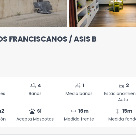
OS FRANCISCANOS / ASIS B
bathtub
faucet
directions_car
4
1
2
nes
Baños
Medio baños
Estacionamien
Auto
pets
arrow_range
height
m2
Sí
16
m
15
m
ión
Acepta Mascotas
Medida frente
Medida fond