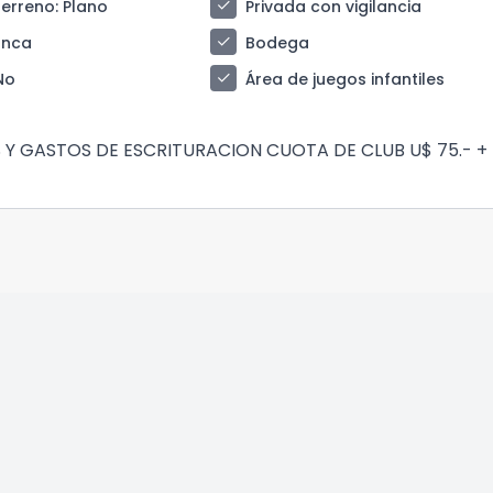
check
terreno
: Plano
Privada con vigilancia
check
anca
Bodega
check
 No
Área de juegos infantiles
S Y GASTOS DE ESCRITURACION CUOTA DE CLUB U$ 75.- +