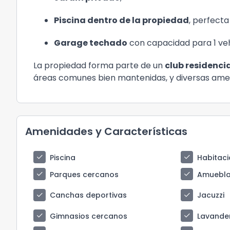
Piscina dentro de la propiedad
, perfecta
Garage techado
con capacidad para 1 veh
La propiedad forma parte de un
club residencia
áreas comunes bien mantenidas, y diversas amen
Amenidades y Características
check
check
Piscina
Habitaci
check
check
Parques cercanos
Amuebl
check
check
Canchas deportivas
Jacuzzi
check
check
Gimnasios cercanos
Lavande