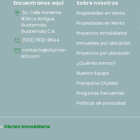
Encuentranos aquí
Sobre nosotros
home_pin
3a. Calle Poniente
Propiedades en Venta
#2A La Antigua
Propiedades en Renta
Guatemala,
Guatemala C.A.
Proyectos Inmobiliarios
phone_in_talk
(502)7832-8644
Inmuebles por ubicación
mail
contacto@citymax-
Proyectos por ubicación
ant.com
¿Quiénes somos?
Nuestro Equipo
Franquicia CityMax
Preguntas frecuentes
Políticas de privacidad
or
Obrien Inmobiliario
.