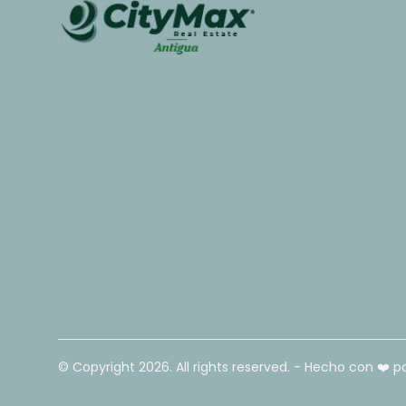
© Copyright
2026
. All rights reserved. - Hecho con ❤️ p