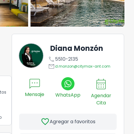
Diana Monzón
call
5510-2135
email
d.monzon@citymax-ant.com
sms
calendar_month
tos
Mensaje
WhatsApp
Agendar
Cita
o
favorite
Agregar a favoritos