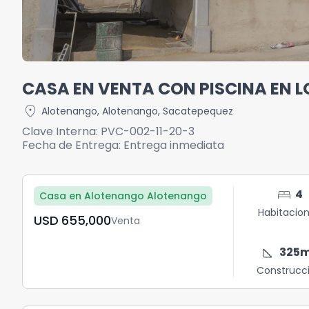
CASA EN VENTA CON PISCINA EN L
location_on
Alotenango
,
Alotenango
,
Sacatepequez
Clave Interna:
PVC-002-11-20-3
Fecha de Entrega:
Entrega inmediata
bed
4
Casa en Alotenango Alotenango
Habitacio
USD	655,000
Venta
square_foot
325
Construcc