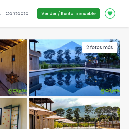
s
Contacto
Vender / Rentar inmueble
Icon des
2
fotos más