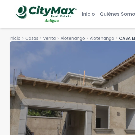
Inicio
Quiénes Somo
Inicio
chevron_right
Casas
chevron_right
Venta
chevron_right
Alotenango
chevron_right
Alotenango
chevron_right
CASA E