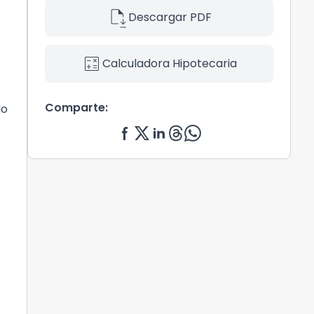
file_save
Descargar PDF
calculate
Calculadora Hipotecaria
Comparte:
do