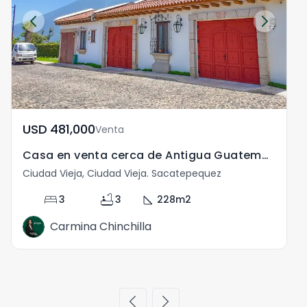
USD	481,000
Venta
Casa en venta cerca de Antigua Guatemala
Ciudad Vieja, Ciudad Vieja. Sacatepequez
C
bed
bathtub
square_foot
3
3
228
m2
Carmina Chinchilla
chevron_left
chevron_right