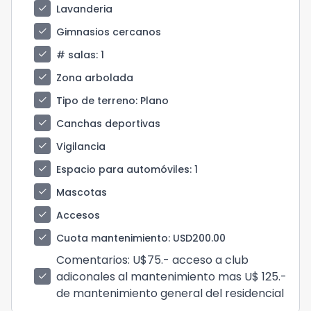
check
Lavanderia
check
Gimnasios cercanos
check
# salas
: 1
check
Zona arbolada
check
Tipo de terreno
: Plano
check
Canchas deportivas
check
Vigilancia
check
Espacio para automóviles
: 1
check
Mascotas
check
Accesos
check
Cuota mantenimiento
: USD200.00
Comentarios
: U$75.- acceso a club
adiconales al mantenimiento mas U$ 125.-
check
de mantenimiento general del residencial