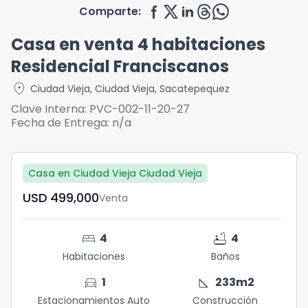
Comparte:
Casa en venta 4 habitaciones
Residencial Franciscanos
location_on
Ciudad Vieja
,
Ciudad Vieja
,
Sacatepequez
Clave Interna:
PVC-002-11-20-27
Fecha de Entrega:
n/a
Casa en Ciudad Vieja Ciudad Vieja
USD	499,000
Venta
bed
bathtub
4
4
Habitaciones
Baños
directions_car
square_foot
1
233
m2
Estacionamientos Auto
Construcción