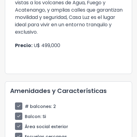
vistas a los volcanes de Agua, Fuego y
Acatenango, y amplias calles que garantizan
movilidad y seguridad, Casa Luz es el lugar
ideal para vivir en un entorno tranquilo y
exclusivo.
Precio:
U$ 499,000
Amenidades y Características
check
# balcones
: 2
check
Balcon
: Si
check
Área social exterior
check
Escuelas cercanas