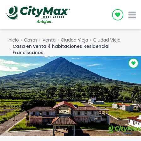
Icon desc
Inicio
chevron_right
Casas
chevron_right
Venta
chevron_right
Ciudad Vieja
chevron_right
Ciudad Vieja
Casa en venta 4 habitaciones Residencial
chevron_right
Franciscanos