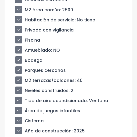
check
M2 área común
: 2500
check
Habitación de servicio
: No tiene
check
Privada con vigilancia
check
Piscina
check
Amueblado
: NO
check
Bodega
check
Parques cercanos
check
M2 terrazas/balcones
: 40
check
Niveles construidos
: 2
check
Tipo de aire acondicionado
: Ventana
check
Área de juegos infantiles
check
Cisterna
check
Año de construcción
: 2025