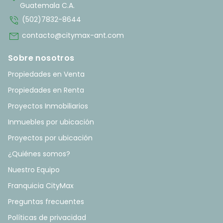
Guatemala C.A.
phone_in_talk
(502)7832-8644
mail
contacto@citymax-ant.com
Sobre nosotros
Propiedades en Venta
Propiedades en Renta
Proyectos Inmobiliarios
Inmuebles por ubicación
Proyectos por ubicación
¿Quiénes somos?
Nuestro Equipo
Franquicia CityMax
Preguntas frecuentes
Políticas de privacidad