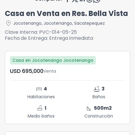
Casa en Venta en Res. Bella Vista
location_on
Jocotenango
,
Jocotenango
,
Sacatepequez
Clave Interna:
PVC-014-05-25
Fecha de Entrega:
Entrega inmediata
Casa en Jocotenango Jocotenango
USD	695,000
Venta
bed
bathtub
4
3
Habitaciones
Baños
faucet
square_foot
1
500
m2
Medio baños
Construcción