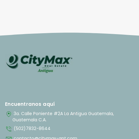
Encuentranos aquí
home_pin
3a. Calle Poniente #2A La Antigua Guatemala,
Guatemala C.A.
phone_in_talk
(502)7832-8644
contacto@citymax-ant.com