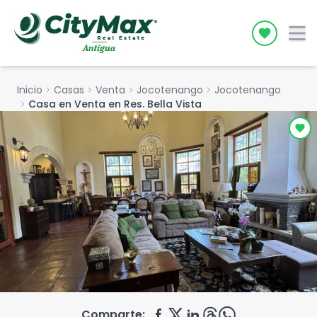
Icon desc
Inicio
chevron_right
Casas
chevron_right
Venta
chevron_right
Jocotenango
chevron_right
Jocotenango
chevron_right
Casa en Venta en Res. Bella Vista
Comparte: