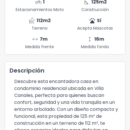
motorcycle
square_foot
1
125
m2
Estacionamientos Moto
Construcción
landslide
pets
112
m2
Sí
Terreno
Acepta Mascotas
arrow_range
height
7
m
16
m
Medida frente
Medida fondo
Descripción
Descubre esta encantadora casa en
condominio residencial ubicada en Villa
Canales, perfecta para quienes buscan
confort, seguridad y una vida tranquila en un
entorno arbolado. Con un diseño compacto y
funcional, esta propiedad de 125 m² de
construcción en un terreno de 112 m², te