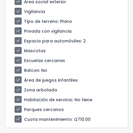
check
Área social exterior
check
Vigilancia
check
Tipo de terreno
: Plano
check
Privada con vigilancia
check
Espacio para automóviles
: 2
check
Mascotas
check
Escuelas cercanas
check
Balcon
: No
check
Área de juegos infantiles
check
Zona arbolada
check
Habitación de servicio
: No tiene
check
Parques cercanos
check
Cuota mantenimiento
: Q710.00