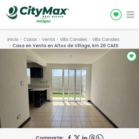
Icon desc
Inicio
chevron_right
Casas
chevron_right
Venta
chevron_right
Villa Canales
chevron_right
Villa Canales
chevron_right
Casa en Venta en Altos de Village, km 26 CAES
Comparte: