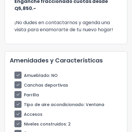
Enganche fraccionado cuotas desde
Q5,850.-
¡No dudes en contactarnos y agenda una
visita para enamorarte de tu nuevo hogar!
Amenidades y Características
check
Amueblado
: NO
check
Canchas deportivas
check
Parrilla
check
Tipo de aire acondicionado
: Ventana
check
Accesos
check
Niveles construidos
: 2