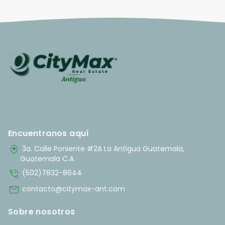
Encuentranos aquí
home_pin
3a. Calle Poniente #2A La Antigua Guatemala,
Guatemala C.A.
phone_in_talk
(502)7832-8644
mail
contacto@citymax-ant.com
Sobre nosotros