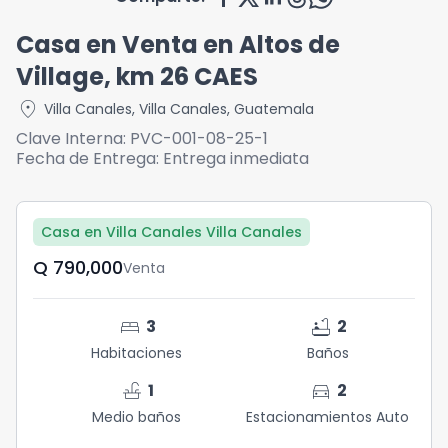
Casa en Venta en Altos de
Village, km 26 CAES
location_on
Villa Canales
,
Villa Canales
,
Guatemala
Clave Interna:
PVC-001-08-25-1
Fecha de Entrega:
Entrega inmediata
Casa en Villa Canales Villa Canales
Q	790,000
Venta
bed
bathtub
3
2
Habitaciones
Baños
faucet
directions_car
1
2
Medio baños
Estacionamientos Auto