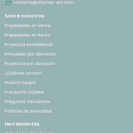
mail
contacto@citymax-ant.com
Sobre nosotros
Propiedades en Venta
Propiedades en Renta
Proyectos Inmobiliarios
Inmuebles por ubicación
Proyectos por ubicación
¿Quiénes somos?
Nuestro Equipo
Franquicia CityMax
Preguntas frecuentes
Políticas de privacidad
Herramientas