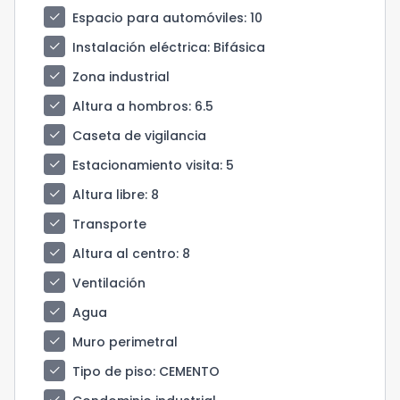
check
Espacio para automóviles
: 10
check
Instalación eléctrica
: Bifásica
check
Zona industrial
check
Altura a hombros
: 6.5
check
Caseta de vigilancia
check
Estacionamiento visita
: 5
check
Altura libre
: 8
check
Transporte
check
Altura al centro
: 8
check
Ventilación
check
Agua
check
Muro perimetral
check
Tipo de piso
: CEMENTO