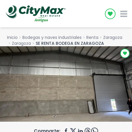
Icon desc
Inicio
chevron_right
Bodegas y naves industriales
chevron_right
Renta
chevron_right
Zaragoza
chevron_right
Zaragoza
chevron_right
SE RENTA BODEGA EN ZARAGOZA
Comparte: