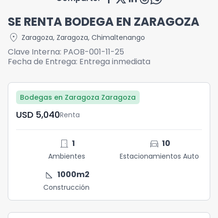
SE RENTA BODEGA EN ZARAGOZA
location_on
Zaragoza
,
Zaragoza
,
Chimaltenango
Clave Interna:
PAOB-001-11-25
Fecha de Entrega:
Entrega inmediata
Bodegas en Zaragoza Zaragoza
USD	5,040
Renta
door_front
directions_car
1
10
Ambientes
Estacionamientos Auto
square_foot
1000
m2
Construcción