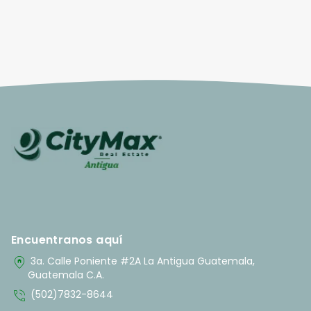
Encuentranos aquí
home_pin
3a. Calle Poniente #2A La Antigua Guatemala,
Guatemala C.A.
phone_in_talk
(502)7832-8644