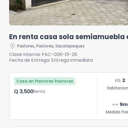
En renta casa sola semiamuebla 
location_on
Pastores
,
Pastores
,
Sacatepequez
Clave Interna:
PAC-006-01-26
Fecha de Entrega:
Entrega inmediata
bed
2
Casa en Pastores Pastores
Habitacio
Q	3,500
Renta
arrow_range
9
m
Medida fre