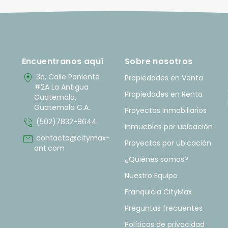
Encuentranos aquí
Sobre nosotros
home_pin
3a. Calle Poniente
Propiedades en Venta
#2A La Antigua
Propiedades en Renta
Guatemala,
Guatemala C.A.
Proyectos Inmobiliarios
phone_in_talk
(502)7832-8644
Inmuebles por ubicación
mail
contacto@citymax-
Proyectos por ubicación
ant.com
¿Quiénes somos?
Nuestro Equipo
Franquicia CityMax
Preguntas frecuentes
Políticas de privacidad