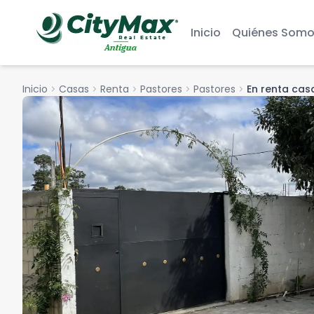
Inicio
Quiénes Somo
Inicio
chevron_right
Casas
chevron_right
Renta
chevron_right
Pastores
chevron_right
Pastores
chevron_right
En renta cas