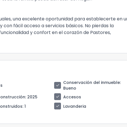
ales, una excelente oportunidad para establecerte en 
 con fácil acceso a servicios básicos. No pierdas la
funcionalidad y confort en el corazón de Pastores,
Conservación del inmueble
:
check
s
Bueno
check
construcción
: 2025
Accesos
check
construidos
: 1
Lavanderia