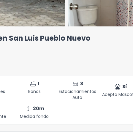
en San Luis Pueblo Nuevo
bathtub
directions_car
1
3
pets
Sí
nes
Baños
Estacionamientos
Acepta Masco
Auto
height
20
m
nte
Medida fondo