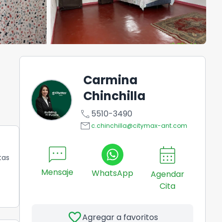
Carmina
Chinchilla
call
5510-3490
email
c.chinchilla@citymax-ant.com
sms
calendar_month
tas
Mensaje
WhatsApp
Agendar
Cita
favorite
Agregar a favoritos