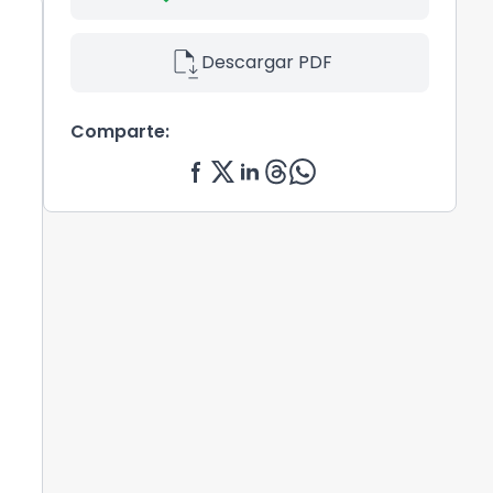
file_save
Descargar PDF
Comparte: