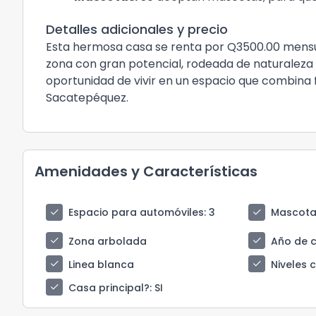
Detalles adicionales y precio
Esta hermosa casa se renta por Q3500.00 mensu
zona con gran potencial, rodeada de naturaleza y
oportunidad de vivir en un espacio que combina 
Sacatepéquez.
Amenidades y Características
check
check
Espacio para automóviles
: 3
Mascota
check
check
Zona arbolada
Año de 
check
check
Linea blanca
Niveles 
check
Casa principal?
: SI