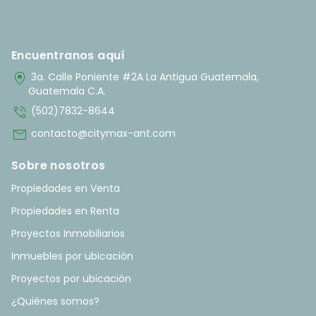
Encuentranos aquí
home_pin
3a. Calle Poniente #2A La Antigua Guatemala,
Guatemala C.A.
phone_in_talk
(502)7832-8644
mail
contacto@citymax-ant.com
Sobre nosotros
Propiedades en Venta
Propiedades en Renta
Proyectos Inmobiliarios
Inmuebles por ubicación
Proyectos por ubicación
¿Quiénes somos?