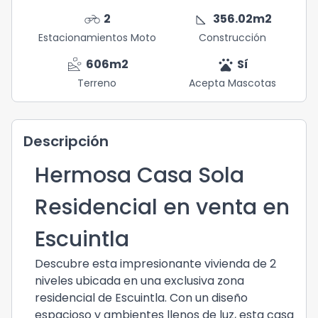
motorcycle
square_foot
2
356.02
m2
Estacionamientos Moto
Construcción
landslide
pets
606
m2
Sí
Terreno
Acepta Mascotas
Descripción
Hermosa Casa Sola
Residencial en venta en
Escuintla
Descubre esta impresionante vivienda de 2
niveles ubicada en una exclusiva zona
residencial de Escuintla. Con un diseño
espacioso y ambientes llenos de luz, esta casa