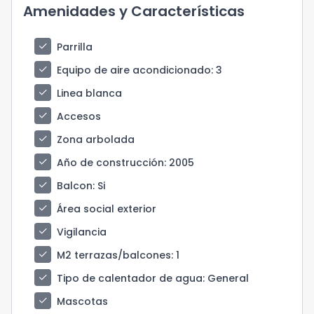
Amenidades y Características
check
Parrilla
check
Equipo de aire acondicionado
: 3
check
Linea blanca
check
Accesos
check
Zona arbolada
check
Año de construcción
: 2005
check
Balcon
: Si
check
Área social exterior
check
Vigilancia
check
M2 terrazas/balcones
: 1
check
Tipo de calentador de agua
: General
check
Mascotas