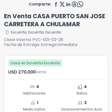
Comparte:
En Venta CASA PUERTO SAN JOSE
CARRETERA A CHULAMAR
location_on
Escuintla
,
Escuintla
,
Escuintla
Clave Interna:
PVC-001-02-26
Fecha de Entrega:
Entrega inmediata
Casa en Escuintla Escuintla
USD	270,000
Venta
bed
bathtub
4
4
Habitaciones
Baños
faucet
directions_car
1
2
Medio baños
Estacionamientos Auto