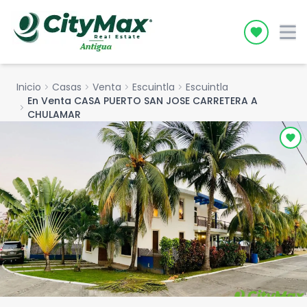
Icon desc
Inicio
chevron_right
Casas
chevron_right
Venta
chevron_right
Escuintla
chevron_right
Escuintla
En Venta CASA PUERTO SAN JOSE CARRETERA A
chevron_right
CHULAMAR