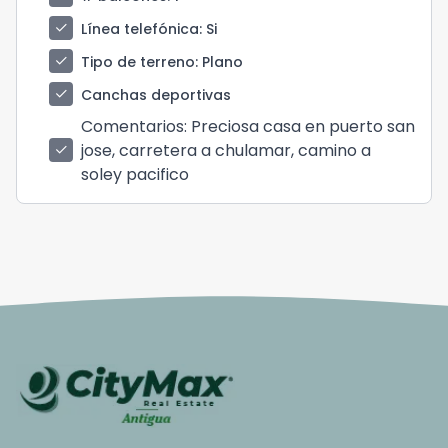
check
Línea telefónica
: Si
check
Tipo de terreno
: Plano
check
Canchas deportivas
Comentarios
: Preciosa casa en puerto san
jose, carretera a chulamar, camino a
check
soley pacifico