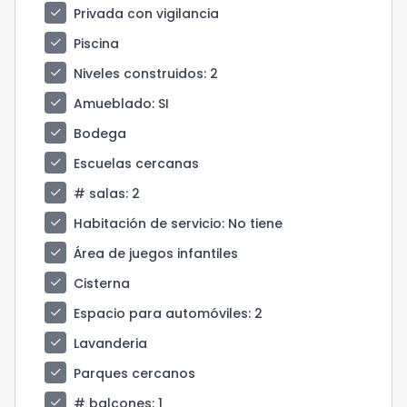
check
Privada con vigilancia
check
Piscina
check
Niveles construidos
: 2
check
Amueblado
: SI
check
Bodega
check
Escuelas cercanas
check
# salas
: 2
check
Habitación de servicio
: No tiene
check
Área de juegos infantiles
check
Cisterna
check
Espacio para automóviles
: 2
check
Lavanderia
check
Parques cercanos
check
# balcones
: 1