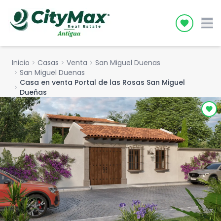
Icon desc
Inicio
chevron_right
Casas
chevron_right
Venta
chevron_right
San Miguel Duenas
chevron_right
San Miguel Duenas
Casa en venta Portal de las Rosas San Miguel
chevron_right
Dueñas