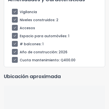
check
Vigilancia
check
Niveles construidos
: 2
check
Accesos
check
Espacio para automóviles
: 1
check
# balcones
: 1
check
Año de construcción
: 2026
check
Cuota mantenimiento
: Q400.00
Ubicación aproximada