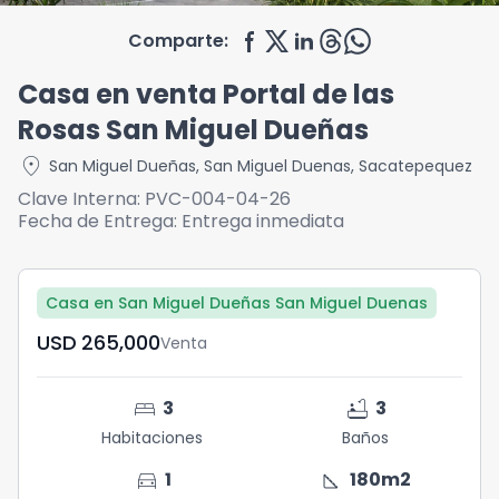
Comparte:
Casa en venta Portal de las
Rosas San Miguel Dueñas
location_on
San Miguel Dueñas
,
San Miguel Duenas
,
Sacatepequez
Clave Interna:
PVC-004-04-26
Fecha de Entrega:
Entrega inmediata
Casa en San Miguel Dueñas San Miguel Duenas
USD	265,000
Venta
bed
bathtub
3
3
Habitaciones
Baños
directions_car
square_foot
1
180
m2