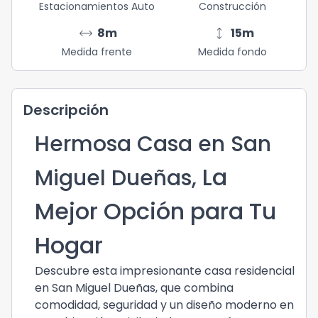
Estacionamientos Auto
Construcción
arrow_range
height
8
m
15
m
Medida frente
Medida fondo
Descripción
Hermosa Casa en San
La
Miguel Dueñas,
Mejor Opción para Tu
Hogar
Descubre esta impresionante casa residencial
en San Miguel Dueñas, que combina
comodidad, seguridad y un diseño moderno en