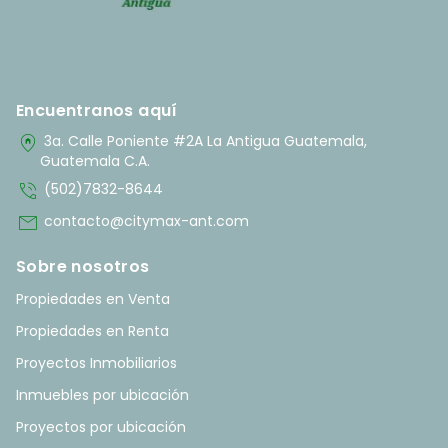
Encuentranos aquí
home_pin
3a. Calle Poniente #2A La Antigua Guatemala,
Guatemala C.A.
phone_in_talk
(502)7832-8644
mail
contacto@citymax-ant.com
Sobre nosotros
Propiedades en Venta
Propiedades en Renta
Proyectos Inmobiliarios
Inmuebles por ubicación
Proyectos por ubicación