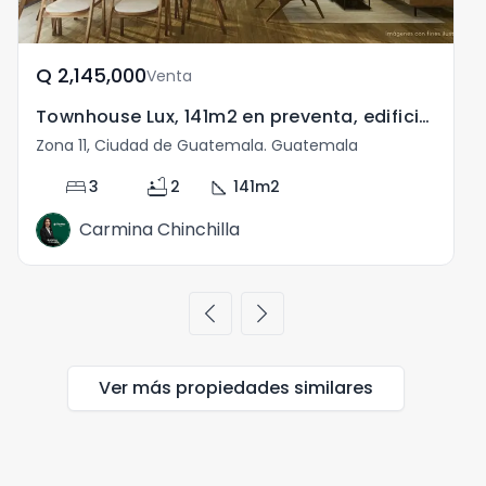
Q	2,145,000
Venta
Townhouse Lux, 141m2 en preventa, edificio Endora Z.11
Zona 11, Ciudad de Guatemala. Guatemala
bed
bathtub
square_foot
3
2
141
m2
Carmina Chinchilla
chevron_left
chevron_right
Ver más propiedades
similares