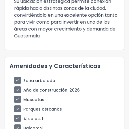
Su ubicación estratégica permite conexión
rápida hacia distintas zonas de la ciudad,
convirtiéndolo en una excelente opción tanto
para vivir como para invertir en una de las
áreas con mayor crecimiento y demanda de
Guatemala.
Amenidades y Características
check
Zona arbolada
check
Año de construcción
: 2026
check
Mascotas
check
Parques cercanos
check
# salas
: 1
check
Balcon
: Si