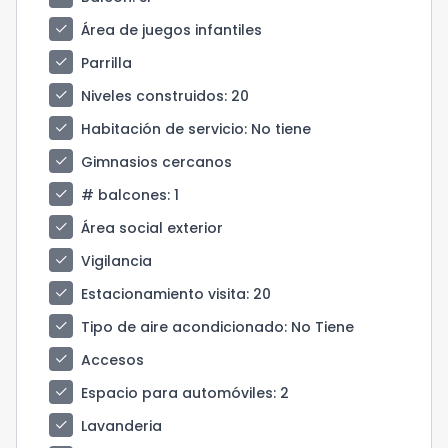
check
Área de juegos infantiles
check
Parrilla
check
Niveles construidos
: 20
check
Habitación de servicio
: No tiene
check
Gimnasios cercanos
check
# balcones
: 1
check
Área social exterior
check
Vigilancia
check
Estacionamiento visita
: 20
check
Tipo de aire acondicionado
: No Tiene
check
Accesos
check
Espacio para automóviles
: 2
check
Lavanderia