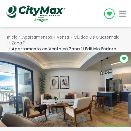
Icon desc
Inicio
chevron_right
Apartamentos
chevron_right
Venta
chevron_right
Ciudad De Guatemala
chevron_right
Zona 11
chevron_right
Apartamento en Venta en Zona 11 Edificio Endora