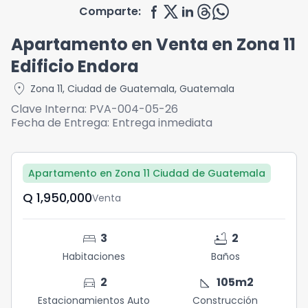
Comparte:
Apartamento en Venta en Zona 11
Edificio Endora
location_on
Zona 11
,
Ciudad de Guatemala
,
Guatemala
Clave Interna:
PVA-004-05-26
Fecha de Entrega:
Entrega inmediata
Apartamento en Zona 11 Ciudad de Guatemala
Q	1,950,000
Venta
bed
bathtub
3
2
Habitaciones
Baños
directions_car
square_foot
2
105
m2
Estacionamientos Auto
Construcción