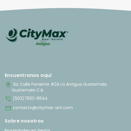
Encuentranos aquí
home_pin
3a. Calle Poniente #2A La Antigua Guatemala,
Guatemala C.A.
phone_in_talk
(502)7832-8644
mail
contacto@citymax-ant.com
Sobre nosotros
Propiedades en Venta