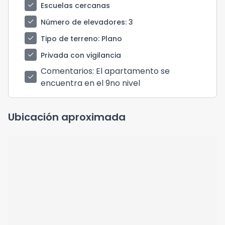
check
Escuelas cercanas
check
Número de elevadores
: 3
check
Tipo de terreno
: Plano
check
Privada con vigilancia
Comentarios
: El apartamento se
check
encuentra en el 9no nivel
Ubicación aproximada