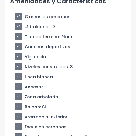
Amenidades y Características
check
Gimnasios cercanos
check
# balcones
: 3
check
Tipo de terreno
: Plano
check
Canchas deportivas
check
Vigilancia
check
Niveles construidos
: 3
check
Linea blanca
check
Accesos
check
Zona arbolada
check
Balcon
: Si
check
Área social exterior
check
Escuelas cercanas