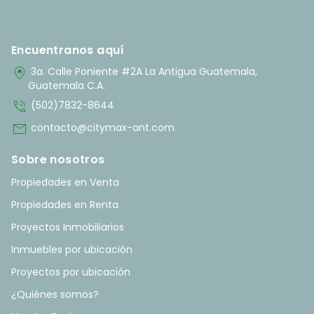
Encuentranos aquí
home_pin
3a. Calle Poniente #2A La Antigua Guatemala,
Guatemala C.A.
phone_in_talk
(502)7832-8644
mail
contacto@citymax-ant.com
Sobre nosotros
Propiedades en Venta
Propiedades en Renta
Proyectos Inmobiliarios
Inmuebles por ubicación
Proyectos por ubicación
¿Quiénes somos?