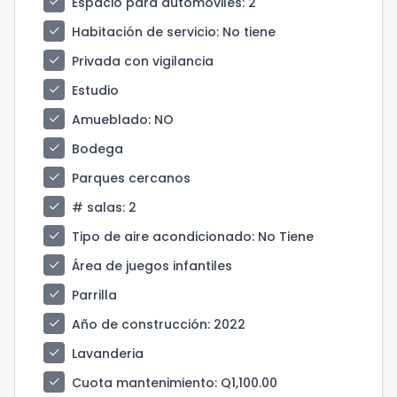
check
Espacio para automóviles
: 2
check
Habitación de servicio
: No tiene
check
Privada con vigilancia
check
Estudio
check
Amueblado
: NO
check
Bodega
check
Parques cercanos
check
# salas
: 2
check
Tipo de aire acondicionado
: No Tiene
check
Área de juegos infantiles
check
Parrilla
check
Año de construcción
: 2022
check
Lavanderia
check
Cuota mantenimiento
: Q1,100.00