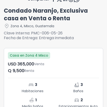
Condado Naranjo, Exclusiva
casa en Venta o Renta
location_on
Zona 4
,
Mixco
,
Guatemala
Clave Interna:
PMC-006-05-26
Fecha de Entrega:
Entrega inmediata
Casa en Zona 4 Mixco
USD	365,000
Venta
Q	9,500
Renta
bed
bathtub
3
3
Habitaciones
Baños
faucet
directions_car
1
2
Medio baños
Estacionamientos Auto