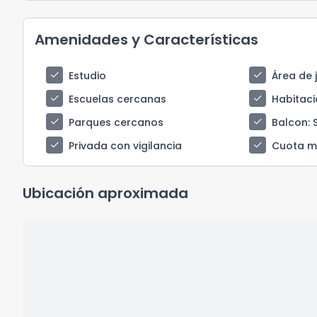
Amenidades y Características
check
check
Estudio
Área de 
check
check
Escuelas cercanas
Habitaci
check
check
Parques cercanos
Balcon
: 
check
check
Privada con vigilancia
Cuota m
Ubicación aproximada