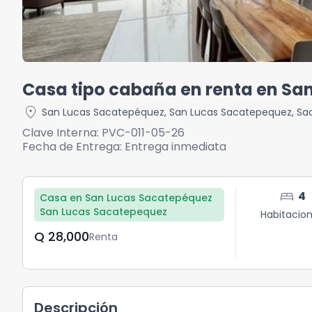
Casa tipo cabaña en renta en Sa
location_on
San Lucas Sacatepéquez
,
San Lucas Sacatepequez
,
Sa
Clave Interna:
PVC-011-05-26
Fecha de Entrega:
Entrega inmediata
bed
4
Casa en San Lucas Sacatepéquez
San Lucas Sacatepequez
Habitacio
Q	28,000
Renta
Descripción