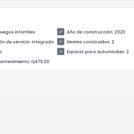
check
juegos infantiles
Año de construcción
: 2020
check
ón de servicio
: Integrado
Niveles construidos
: 2
check
Si
Espacio para automóviles
: 2
antenimiento
: Q475.00