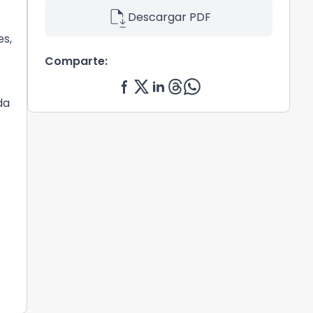
file_save
Descargar PDF
es,
Comparte:
da