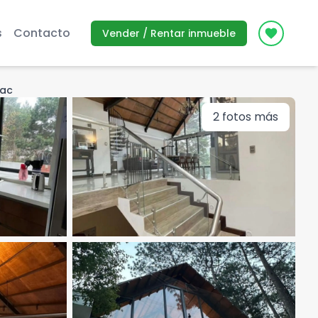
s
Contacto
Vender / Rentar inmueble
Icon des
Sac
2
fotos más