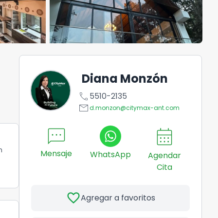
Diana Monzón
call
5510-2135
email
d.monzon@citymax-ant.com
sms
calendar_month
2
n
Mensaje
WhatsApp
Agendar
Cita
favorite
Agregar a favoritos