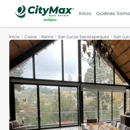
Inicio
Quiénes Somo
Inicio
chevron_right
Casas
chevron_right
Renta
chevron_right
San Lucas Sacatepequez
chevron_right
San Luc