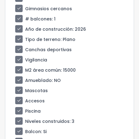
check
Gimnasios cercanos
check
# balcones
: 1
check
Año de construcción
: 2026
check
Tipo de terreno
: Plano
check
Canchas deportivas
check
Vigilancia
check
M2 área común
: 15000
check
Amueblado
: NO
check
Mascotas
check
Accesos
check
Piscina
check
Niveles construidos
: 3
check
Balcon
: Si