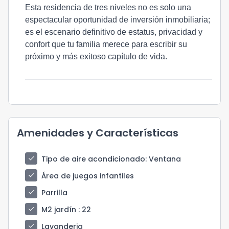
Esta residencia de tres niveles no es solo una
espectacular oportunidad de inversión inmobiliaria;
es el escenario definitivo de estatus, privacidad y
confort que tu familia merece para escribir su
próximo y más exitoso capítulo de vida.
Amenidades y Características
check
Tipo de aire acondicionado
: Ventana
check
Área de juegos infantiles
check
Parrilla
check
M2 jardín
: 22
check
Lavanderia