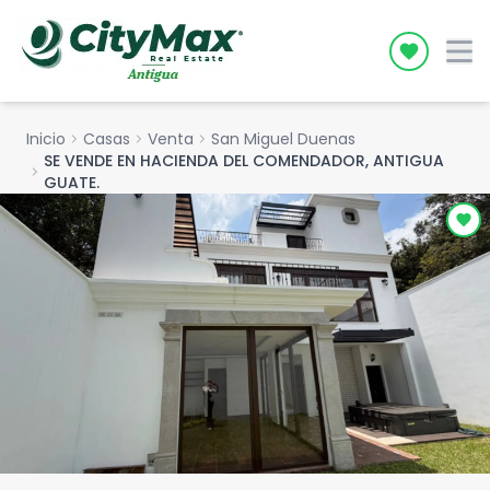
Icon desc
Inicio
chevron_right
Casas
chevron_right
Venta
chevron_right
San Miguel Duenas
SE VENDE EN HACIENDA DEL COMENDADOR, ANTIGUA
chevron_right
GUATE.