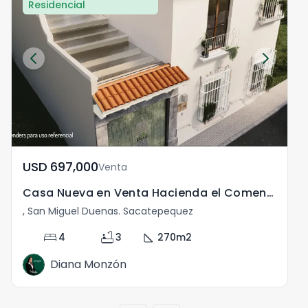
Residencial
USD	697,000
Venta
Casa Nueva en Venta Hacienda el Comendador Antigua
, San Miguel Duenas. Sacatepequez
bed
bathtub
square_foot
4
3
270
m2
Diana Monzón