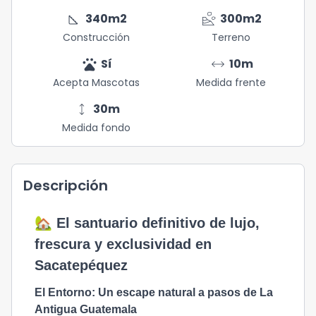
square_foot
landslide
340
m2
300
m2
Construcción
Terreno
pets
arrow_range
Sí
10
m
Acepta Mascotas
Medida frente
height
30
m
Medida fondo
Descripción
🏡 El santuario definitivo de lujo,
frescura y exclusividad en
Sacatepéquez
El Entorno: Un escape natural a pasos de La
Antigua Guatemala