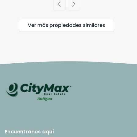
chevron_left
chevron_right
Ver más propiedades
similares
Encuentranos aquí