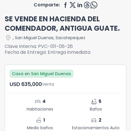
Comparte:
SE VENDE EN HACIENDA DEL
COMENDADOR, ANTIGUA GUATE.
location_on
,
San Miguel Duenas
,
Sacatepequez
Clave Interna:
PVC-011-06-26
Fecha de Entrega:
Entrega inmediata
Casa en San Miguel Duenas
USD	635,000
Venta
bed
bathtub
4
5
Habitaciones
Baños
faucet
directions_car
1
2
Medio baños
Estacionamientos Auto