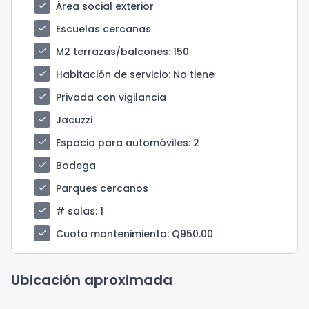
check
Área social exterior
check
Escuelas cercanas
check
M2 terrazas/balcones
: 150
check
Habitación de servicio
: No tiene
check
Privada con vigilancia
check
Jacuzzi
check
Espacio para automóviles
: 2
check
Bodega
check
Parques cercanos
check
# salas
: 1
check
Cuota mantenimiento
: Q950.00
Ubicación aproximada