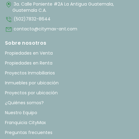
home_pin
3a. Calle Poniente #2A La Antigua Guatemala,
Guatemala C.A.
phone_in_talk
(502)7832-8644
mail
contacto@citymax-ant.com
Sobre nosotros
Propiedades en Venta
Propiedades en Renta
Proyectos Inmobiliarios
Inmuebles por ubicación
Proyectos por ubicación
¿Quiénes somos?
Nuestro Equipo
Franquicia CityMax
Preguntas frecuentes