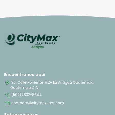
Encuentranos aquí
home_pin
3a. Calle Poniente #2A La Antigua Guatemala,
Guatemala C.A.
phone_in_talk
(502)7832-8644
mail
contacto@citymax-ant.com
Sobre nosotros