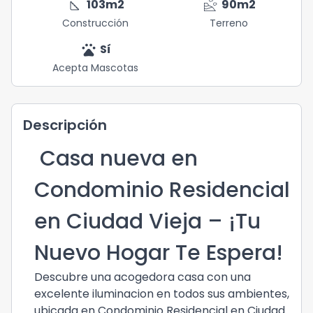
square_foot
landslide
103
m2
90
m2
Construcción
Terreno
pets
Sí
Acepta Mascotas
Descripción
Casa nueva en
Condominio Residencial
en Ciudad Vieja – ¡Tu
Nuevo Hogar Te Espera!
Descubre una acogedora casa con una
excelente iluminacion en todos sus ambientes,
ubicada en Condominio Residencial en Ciudad