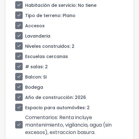
check
Habitación de servicio
: No tiene
check
Tipo de terreno
: Plano
check
Accesos
check
Lavanderia
check
Niveles construidos
: 2
check
Escuelas cercanas
check
# salas
: 2
check
Balcon
: Si
check
Bodega
check
Año de construcción
: 2026
check
Espacio para automóviles
: 2
Comentarios
: Renta incluye
mantenimiento, vigilancia, agua (sin
check
excesos), extraccion basura.