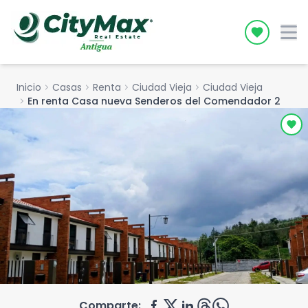
Icon desc
Inicio
chevron_right
Casas
chevron_right
Renta
chevron_right
Ciudad Vieja
chevron_right
Ciudad Vieja
chevron_right
En renta Casa nueva Senderos del Comendador 2
Comparte: