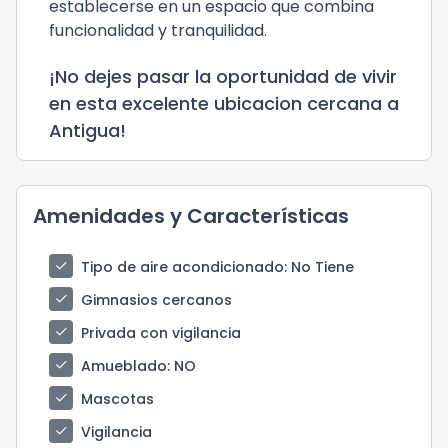
establecerse en un espacio que combina
funcionalidad y tranquilidad.
¡No dejes pasar la oportunidad de vivir
en esta excelente ubicacion cercana a
Antigua!
Amenidades y Características
check
Tipo de aire acondicionado
: No Tiene
check
Gimnasios cercanos
check
Privada con vigilancia
check
Amueblado
: NO
check
Mascotas
check
Vigilancia