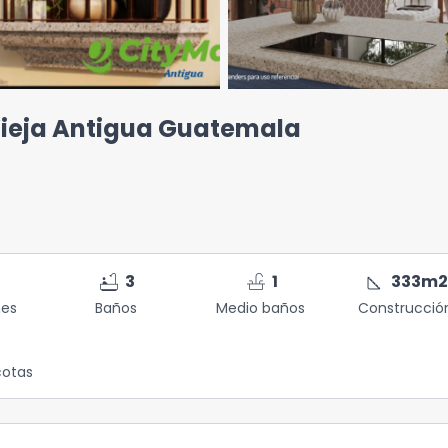
Vieja Antigua Guatemala
bathtub
faucet
square_foot
3
1
333
m
nes
Baños
Medio baños
Construcció
otas