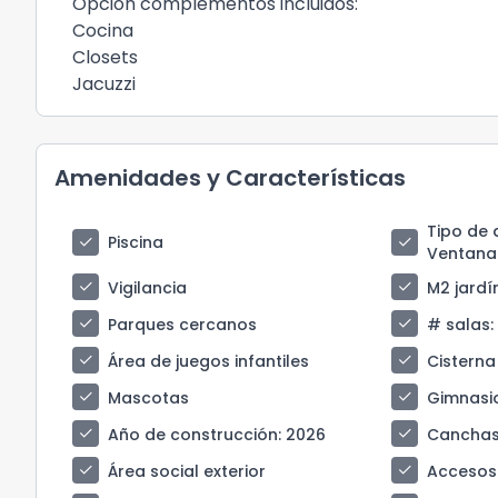
Opcion complementos incluidos:
Cocina
Closets
Jacuzzi
Amenidades y Características
Tipo de 
check
check
Piscina
Ventana
check
check
Vigilancia
M2 jardí
check
check
Parques cercanos
# salas
:
check
check
Área de juegos infantiles
Cisterna
check
check
Mascotas
Gimnasi
check
check
Año de construcción
: 2026
Canchas
check
check
Área social exterior
Accesos