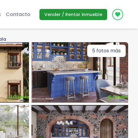
s
Contacto
Vender / Rentar inmueble
Icon des
ala
5
fotos más