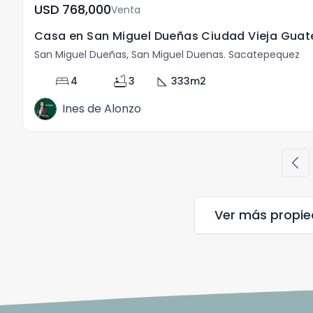
USD	768,000
Venta
Casa en San Miguel Dueñas Ciudad Vieja Gua
San Miguel Dueñas, San Miguel Duenas. Sacatepequez
bed
bathtub
square_foot
4
3
333
m2
Ines de Alonzo
chevron_left
Ver más propi