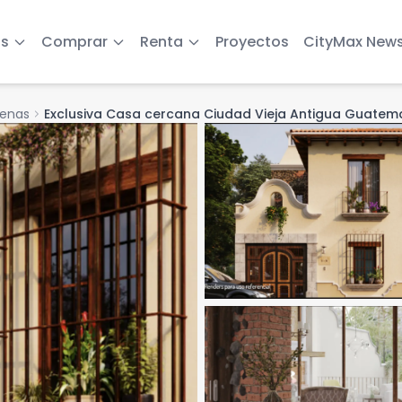
s
Comprar
Renta
Proyectos
CityMax New
uenas
chevron_right
Exclusiva Casa cercana Ciudad Vieja Antigua Guatem