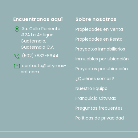
Encuentranos aquí
Sobre nosotros
home_pin
3a. Calle Poniente
Propiedades en Venta
#2A La Antigua
Propiedades en Renta
Guatemala,
Guatemala C.A.
Proyectos Inmobiliarios
phone_in_talk
(502)7832-8644
Inmuebles por ubicación
mail
contacto@citymax-
Proyectos por ubicación
ant.com
¿Quiénes somos?
Nuestro Equipo
Franquicia CityMax
Preguntas frecuentes
Políticas de privacidad