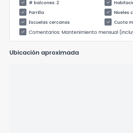
check
check
# balcones
: 2
Habitaci
check
check
Parrilla
Niveles 
check
check
Escuelas cercanas
Cuota m
Comentarios
: Mantenimiento mensual (inclu
check
Ubicación aproximada