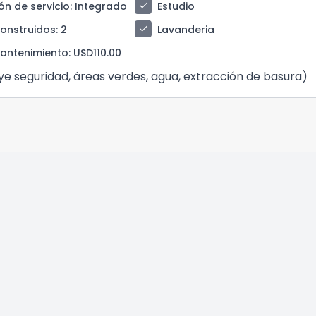
check
ón de servicio
: Integrado
Estudio
check
construidos
: 2
Lavanderia
antenimiento
: USD110.00
ye seguridad, áreas verdes, agua, extracción de basura)