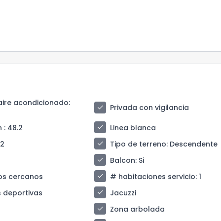
aire acondicionado
:
check
Privada con vigilancia
check
n
: 48.2
Linea blanca
check
 2
Tipo de terreno
: Descendente
check
Balcon
: Si
check
os cercanos
# habitaciones servicio
: 1
check
 deportivas
Jacuzzi
check
Zona arbolada