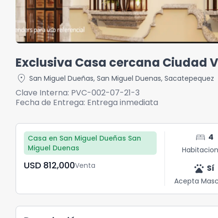
Exclusiva Casa cercana Ciudad 
location_on
San Miguel Dueñas
,
San Miguel Duenas
,
Sacatepequez
Clave Interna:
PVC-002-07-21-3
Fecha de Entrega:
Entrega inmediata
bed
4
Casa en San Miguel Dueñas San
Miguel Duenas
Habitacio
USD	812,000
Venta
pets
Sí
Acepta Masc