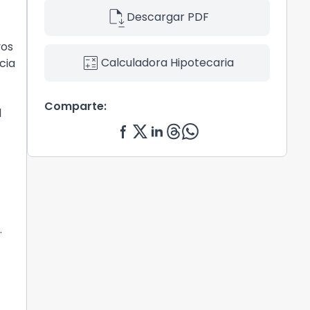
file_save
Descargar PDF
vos
calculate
Calculadora Hipotecaria
cia
Comparte:
l
.
.