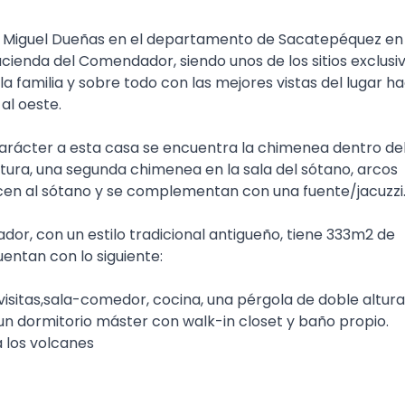
an Miguel Dueñas en el departamento de Sacatepéquez en
ienda del Comendador, siendo unos de los sitios exclusi
familia y sobre todo con las mejores vistas del lugar ha
al oeste.
 carácter a esta casa se encuentra la chimenea dentro de
ltura, una segunda chimenea en la sala del sótano, arcos
cen al sótano y se complementan con una fuente/jacuzzi
r, con un estilo tradicional antigueño, tiene 333m2 de
uentan con lo siguiente:
 visitas,sala-comedor, cocina, una pérgola de doble altura
s, un dormitorio máster con walk-in closet y baño propio.
 a los volcanes