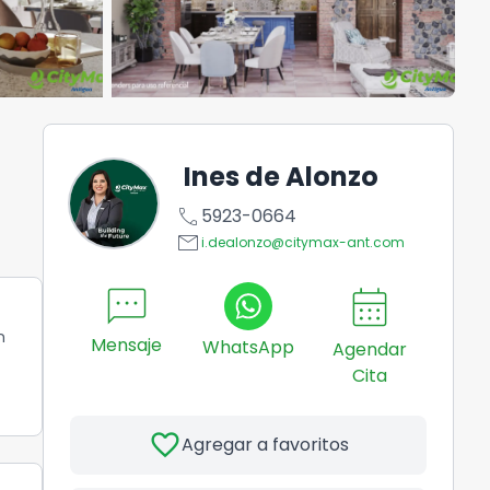
Ines de Alonzo
call
5923-0664
email
i.dealonzo@citymax-ant.com
sms
calendar_month
2
n
Mensaje
WhatsApp
Agendar
Cita
favorite
Agregar a favoritos