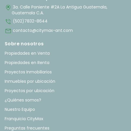
home_pin
3a. Calle Poniente #2A La Antigua Guatemala,
Guatemala C.A.
phone_in_talk
(502)7832-8644
mail
contacto@citymax-ant.com
Sobre nosotros
Propiedades en Venta
Propiedades en Renta
Proyectos Inmobiliarios
Inmuebles por ubicación
Proyectos por ubicación
¿Quiénes somos?
Nuestro Equipo
Franquicia CityMax
Preguntas frecuentes