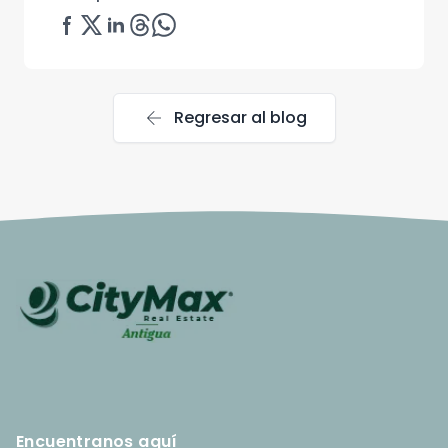
arrow_back
Regresar al blog
Encuentranos aquí