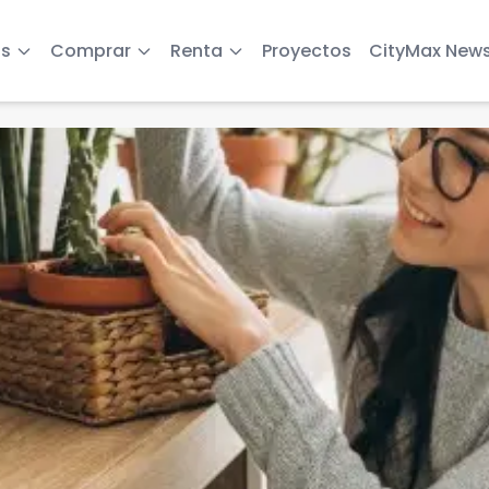
s
Comprar
Renta
Proyectos
CityMax New