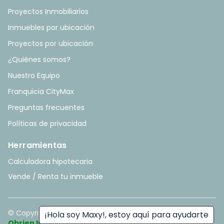
Proyectos Inmobiliarios
Inmuebles por ubicación
Proyectos por ubicación
¿Quiénes somos?
Nuestro Equipo
Franquicia CityMax
Preguntas frecuentes
Políticas de privacidad
Herramientas
Calculadora hipotecaria
Vende / Renta tu inmueble
© Copyright
2026
. All rights reserved. - Hecho con ❤️ por
¡Hola soy Maxy!, estoy aquí para ayudarte
Obrien Inmobiliario
.