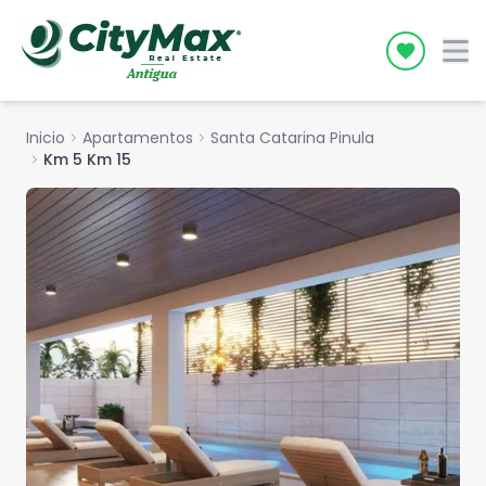
Icon desc
Inicio
chevron_right
Apartamentos
chevron_right
Santa Catarina Pinula
chevron_right
Km 5 Km 15