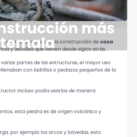
onstrucción más
atemala
s materiales usados en la construcción de
casa
a y detalles que vienen desde siglos atrás.
arias partes de las estructuras, el mayor uso
ellenaban con ladrillos o pedazos pequeños de la
nstructor incluso podía usarlos de manera
tos, esta piedra es de origen volcánico y
rga, por ejemplo los arcos y bóvedas, esto