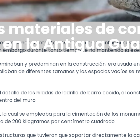
os materiales de c
 en la Antigua Gu
que permanecen intactas. Así como otras tantas cosas, lo
n embargo durante tanto tiempo se ha mantenido la esenci
ominaban y predominan en la construcción, era usada en v
pilaban de diferentes tamaños y los espacios vacíos se r
detalle de las hiladas de ladrillo de barro cocido, el co
entro del muro.
, la cual se empleaba para la cimentación de los monumen
ca de 200 kilogramos por centímetro cuadrado.
estructuras que tuvieran que soportar directamente la ca