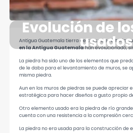
Evolución de l
usados
Antigua Guatemala tierra de cultura e historia 
en la Antigua Guatemala
han evolucionado, si
La piedra ha sido uno de los elementos que pred
de le daba para el levantamiento de muros, se a
misma piedra.
Aun en los muros de piedras se puede apreciar el 
estratégica para hacer diseños a gusto propio d
Otro elemento usado era la piedra de río grande
cuenta con una resistencia a la compresión cer
La piedra no era usada para la construcción de 