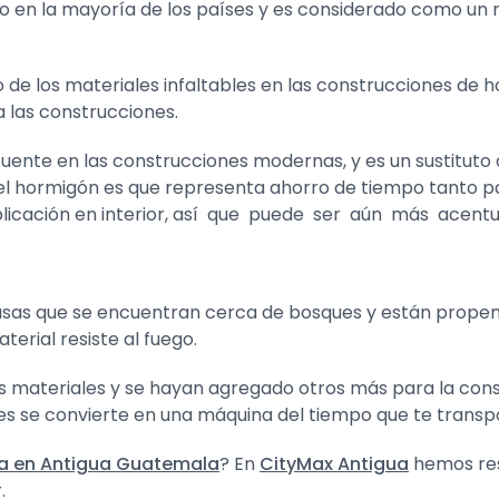
 en la mayoría de los países y es considerado como un ma
de los materiales infaltables en las construcciones de h
a las construcciones.
cuente en las construcciones modernas, y es un sustitut
 del hormigón es que representa ahorro de tiempo tanto p
aplicación en interior, así que puede ser aún más acen
sas que se encuentran cerca de bosques y están propensas
erial resiste al fuego.
 materiales y se hayan agregado otros más para la cons
ces se convierte en una máquina del tiempo que te tran
a en Antigua Guatemala
? En
CityMax Antigua
hemos res
.