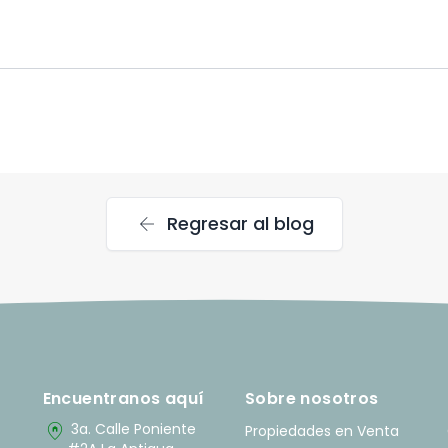
arrow_back
Regresar al blog
Encuentranos aquí
Sobre nosotros
home_pin
3a. Calle Poniente
Propiedades en Venta