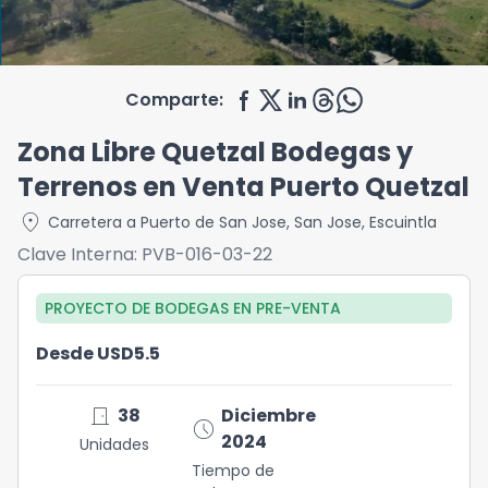
Comparte:
Zona Libre Quetzal Bodegas y
Terrenos en Venta Puerto Quetzal
location_on
Carretera a Puerto de San Jose
,
San Jose
,
Escuintla
Clave Interna:
PVB-016-03-22
PROYECTO DE BODEGAS
EN
PRE-VENTA
Desde USD5.5
door_front
38
Diciembre
schedule
2024
Unidades
Tiempo de