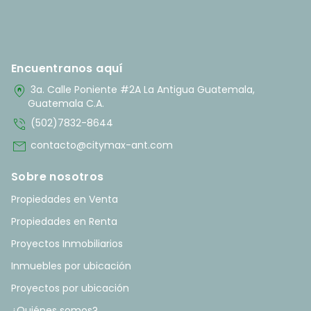
Encuentranos aquí
home_pin
3a. Calle Poniente #2A La Antigua Guatemala,
Guatemala C.A.
phone_in_talk
(502)7832-8644
mail
contacto@citymax-ant.com
Sobre nosotros
Propiedades en Venta
Propiedades en Renta
Proyectos Inmobiliarios
Inmuebles por ubicación
Proyectos por ubicación
¿Quiénes somos?