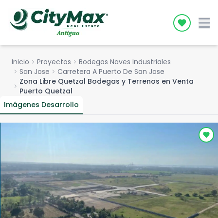
Icon desc
Inicio
chevron_right
Proyectos
chevron_right
Bodegas Naves Industriales
chevron_right
San Jose
chevron_right
Carretera A Puerto De San Jose
Zona Libre Quetzal Bodegas y Terrenos en Venta
chevron_right
Puerto Quetzal
Imágenes Desarrollo