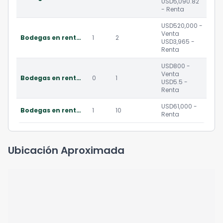
USD5,090.82
- Renta
USD520,000 -
Venta
Bodegas en renta o venta en puerto quetzal guatemala
1
2
USD3,965 -
Renta
USD800 -
Venta
Bodegas en renta y venta en puerto quetzal
0
1
USD5.5 -
Renta
USD61,000 -
Bodegas en renta y venta en puerto quetzal buit to sute
1
10
Renta
Ubicación Aproximada