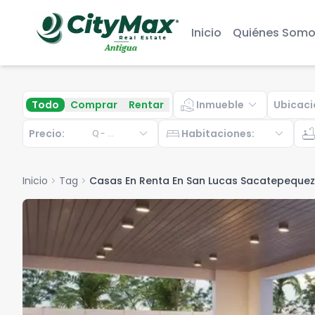
Inicio
Quiénes Somo
real_estate_agent
expand_more
Todo
Comprar
Rentar
Inmueble
Ubicaci
expand_more
bed
expand_more
bathtu
Precio:
Habitaciones
:
Q
-
...
Inicio
chevron_right
Tag
chevron_right
Casas En Renta En San Lucas Sacatepequez