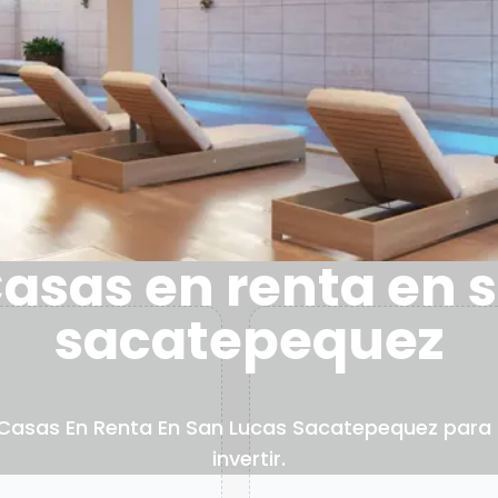
asas en renta en 
sacatepequez
 Casas En Renta En San Lucas Sacatepequez para t
invertir.