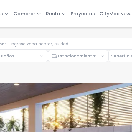
s
Comprar
Renta
Proyectos
CityMax New
on
:
b
expand_more
directions_car
expand_more
Baños
:
Estacionamiento
:
Superfici