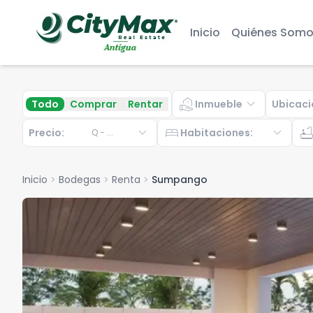
Inicio
Quiénes Somo
real_estate_agent
expand_more
Todo
Comprar
Rentar
Inmueble
Ubicaci
expand_more
bed
expand_more
bathtu
Precio:
Habitaciones
:
Q
-
...
Inicio
chevron_right
Bodegas
chevron_right
Renta
chevron_right
Sumpango