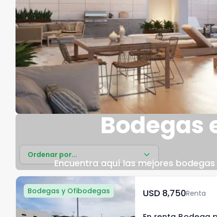
Bodegas 
Ordenar por...
Encuentra aquí las mejores bodegas e
Bodegas y Ofibodegas
USD	8,750
Renta