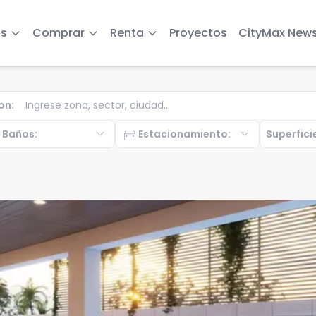
s
Comprar
Renta
Proyectos
CityMax New
on
:
b
expand_more
directions_car
expand_more
Baños
:
Estacionamiento
:
Superfici