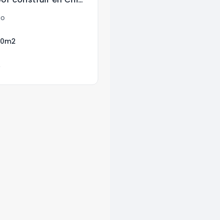
go
50
m2
o