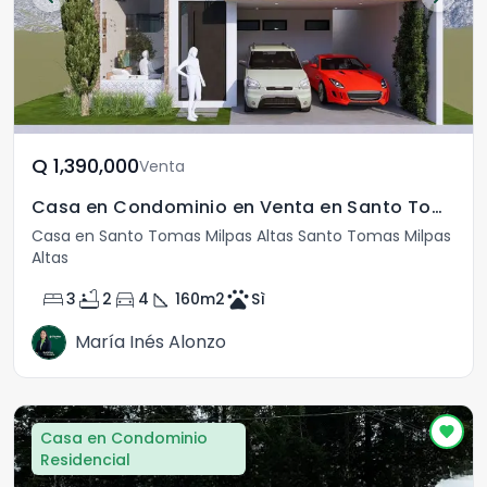
Q	1,390,000
Venta
Casa en Condominio en Venta en Santo Tomas Milpas Altas
Casa en Santo Tomas Milpas Altas Santo Tomas Milpas
Altas
bed
bathtub
directions_car
square_foot
pets
3
2
4
160
m2
Sì
María Inés Alonzo
Casa en Condominio
Residencial