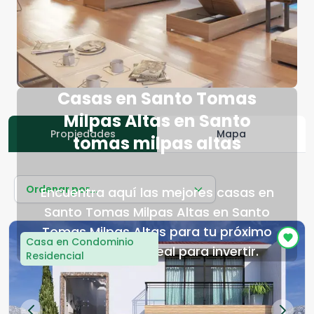
Casas en Santo Tomas
Milpas Altas en Santo
Propiedades
Mapa
tomas milpas altas
Ordenar por...
Encuentra aquí las mejores casas en
Santo Tomas Milpas Altas en Santo
Tomas Milpas Altas para tu próximo
Casa en Condominio
hogar o lugar ideal para invertir.
Residencial