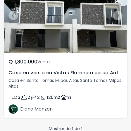
Q	1,300,000
Venta
Casa en venta en Vistas Florencia cerca Antigua
Casa en Santo Tomas Milpas Altas Santo Tomas Milpas
Altas
bed
bathtub
directions_car
square_foot
pets
3
2
2
125
m2
Sì
Diana Monzón
Mostrando
1
de
1