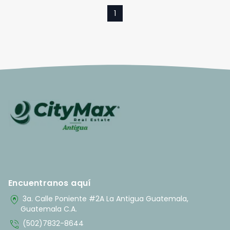
1
Encuentranos aquí
home_pin
3a. Calle Poniente #2A La Antigua Guatemala,
Guatemala C.A.
phone_in_talk
(502)7832-8644