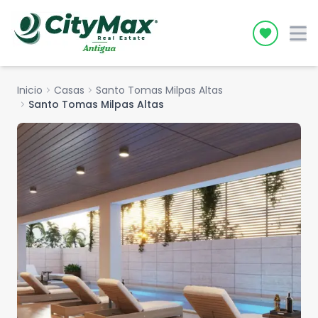
Icon desc
Inicio
chevron_right
Casas
chevron_right
Santo Tomas Milpas Altas
chevron_right
Santo Tomas Milpas Altas