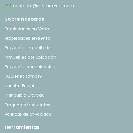
mail
contacto@citymax-ant.com
Sobre nosotros
Propiedades en Venta
Propiedades en Renta
Proyectos Inmobiliarios
Inmuebles por ubicación
Proyectos por ubicación
¿Quiénes somos?
Nuestro Equipo
Franquicia CityMax
Preguntas frecuentes
Políticas de privacidad
Herramientas